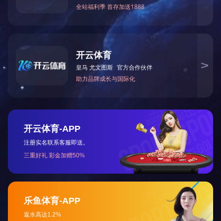
东营市
枣庄市
威海市
日照市
莱芜市
聊城市
济南军区
外省市