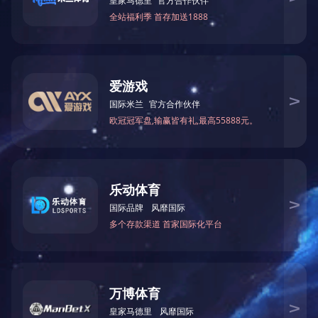
桩身内力测试
锚杆
桩身完整性检测
锚杆承载力检测
地质雷达探测
桩基成孔质量检测
主体结构检测
土钉
钢结构检测
土工试验