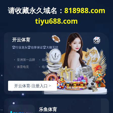
开云手机入口
开云手机入口-开