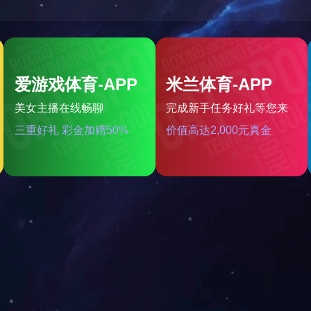
锚杆基本试验
锚杆验收试验
土钉抗拔试验
车库抗浮锚杆抗拔试