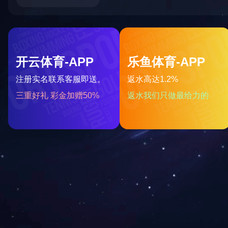
桩身内力测试
桩身完整性检测
锚杆承载力检测
地质雷达探测
桩基成孔质量检测
主体结构检测
钢结构检测
土工试验