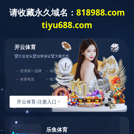
开云手机入口
开云手机入口-开